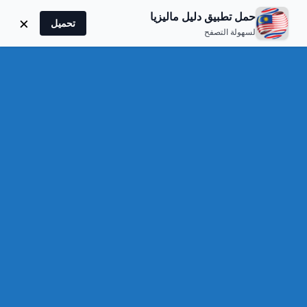
دليل ماليزيا
حمل تطبيق دليل ماليزيا
×
تحميل
لسهولة التصفح
Adventures
Tourist Destinations
مشاركة
Comments
No comments yet.
Add a comment
You must be
logged in
to post a comment.