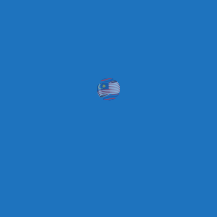
البوم الصور
الاقسام
متحف