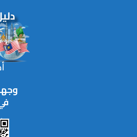
زيا
MalaysiaArab.com
دليل
أك
وجهة
في 
حمل 