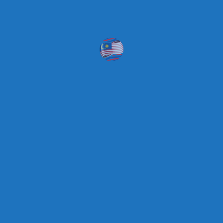
الاقسام
جزيرة
فيديو
وتنطلق القارب على هذه الجزيرة من قرية ميرانج Merang (وهي غير
ن أن تنطلق القوارب إليها