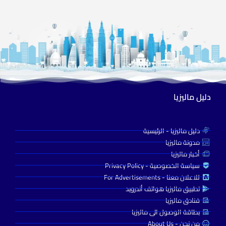
دليل ماليزيا
دليل ماليزيا - الرئيسية
مدونة ماليزيا
أخبار ماليزيا
سياسة الخصوصية - Privacy Policy
للاعلان معنا - For Advertisements
تطبيق ماليزيا هواتف أندرويد
فنادق ماليزيا
بطاقة الوصول الى ماليزيا
من نحن - About Us