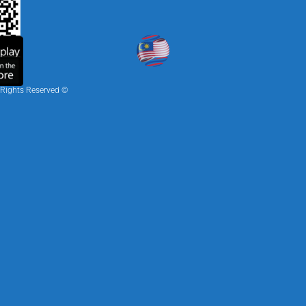
Iskandar Puteri
1
© To Nano Creativities 2026 | All Rights Reserved