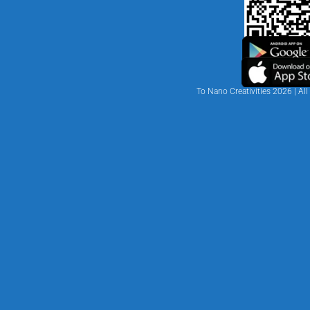
Jalan Dato Sulaiman
+