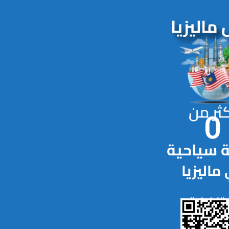
 ماليزيا
ثر من
جوهور
0
 سياحية
ماليزيا
التطبيق الان
ازا هوليداي جوهور
Holiday Pla
تسوق