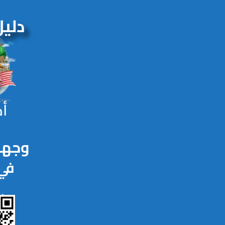
زيا
MalaysiaArab.com
دليل
0
أكثر من
وجهة سياحية
أك
جوهور
وجهة
في 
حمل 
جامعة التكنولوجيا الماليزية - UTM
بل
za
(Universiti Teknologi Malaysia - UTM)
Universiti Tun Hussein On